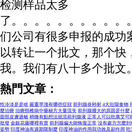
检测样品太多
了。。。。。。。。。。
们公司有很多申报的成功
以转让一个批文，那个快
我。我们有八十多个批文
熱門文章：
性冷淡是是啥
嚴重早洩有哪些症狀
前列腺炎秒射
4大壯陽食物
麼治療
治療頸椎病中藥秘方大量流失
前列腺腫大的原因是什麼
面部皮膚過敏
稍微有點想法就流前列腺液
正常人可以吃萬艾可
批發
金銀花藤哪裡有賣
前列腺偏大能恢復正常
沒有處方怎麼到
姿勢
印度神油有過期限制麼
印度神油的作用與功效及副作用
吃