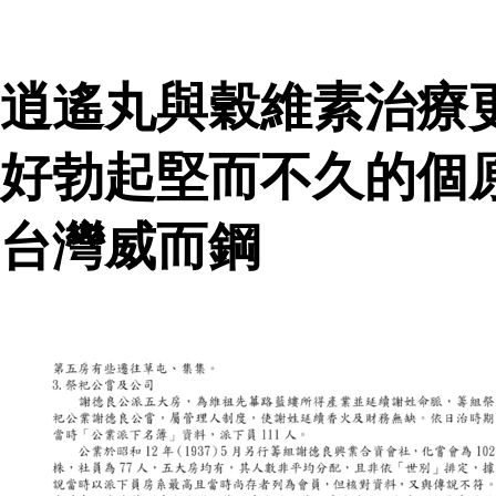
逍遙丸與穀維素治療
好勃起堅而不久的個
台灣威而鋼