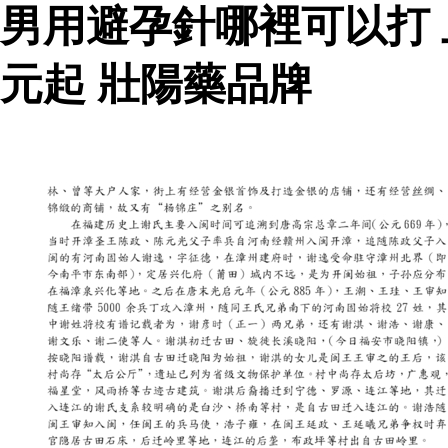
男用避孕針哪裡可以打
元起 壯陽藥品牌