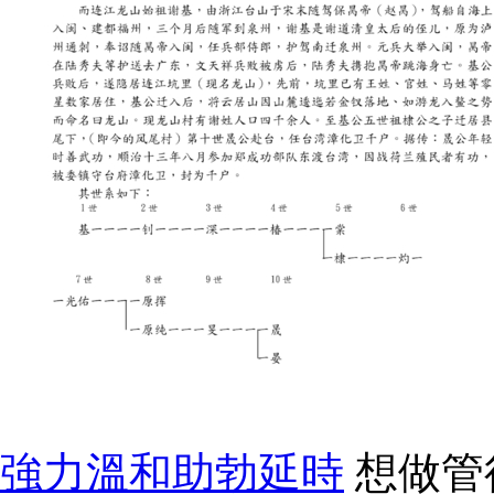
強力溫和助勃延時
想做管