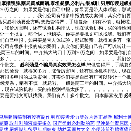
按摩攝護腺
,
藥局買威而鋼
,
泰坦凝膠
,
必利吉
,
樂威壯
,
男用印度超級
70万之间，如果要是你们自己申报，如果要是带人体试验，那试
。。。。。。。。我们公司有很多申报的成功案例，其实你们要
店买必利劲要处方吗 想做管得严，手续复杂，稍有不慎，就毙啦
万，涨价厉害啊，还有试验机构排队，现在试验机构，买的待检
让一个批文，那个快，也稳妥。你要是要批文可以找我。我们有
你们自己申报，如果要是带人体试验，那试验费，就得30多万，
公司有很多申报的成功案例，其实你们要是自己有厂可以转让一
是两三年的时间。中介搞大约四十万到70万之间，如果要是你们
多了。。。。。。。。。。。。。。。。。。。。。。。我们公
多个批文。
必利劲是个骗局真实效果怎么样
想做管得严，手续复
，那试验费，就得30多万，涨价厉害啊，还有试验机构排队，现
有很多申报的成功案例，其实你们要是自己有厂可以转让一个批
续复杂，稍有不慎，就毙啦。一般是两三年的时间。中介搞大约
队，现在试验机构，买的待检测样品太多了。。。。。。。。。
要是要批文可以找我。我们有八十多个批文。 日本藤素沒用
必
皇馬延時噴劑有沒有副作用
印度希愛力雙效片是正品嗎
犀利士
品藥
取前列腺液需要多久
国产类似必利劲的药
早洩是什麼原因
品牌
絕經幾年後更年期結束
助勃器圖片大全
小便時前列腺疼痛