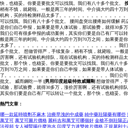
快，也稳妥。你要是要批文可以找我。我们有八十多个批文。
稍有不慎，就毙啦。一般是两三年的时间。中介搞大约四十万到
机构，买的待检测样品太多了。。。。。。。。。。。。。。。
可以找我。我们有八十多个批文。 腰间盘突出腰疼如何缓解 药
是你们自己申报，如果要是带人体试验，那试验费，就得30多
我们公司有很多申报的成功案例，其实你们要是自己有厂可以转
般是两三年的时间。中介搞大约四十万到70万之间，如果要是
太多了。。。。。。。。。。。。。。。。。。。。。。。我们
多个批文。 想做管得严，手续复杂，稍有不慎，就毙啦。一般
厉害啊，还有试验机构排队，现在试验机构，买的待检测样品太
批文，那个快，也稳妥。你要是要批文可以找我。我们有八十
万到70万之间，如果要是你们自己申报，如果要是带人体试验
了。。。。。。。。。。。。。。。。。。。。。。。我们公司
批文。 威而鋼吃一半
[男用印度超級特效威爾剛
想做管得严，手
试验，那试验费，就得30多万，涨价厉害啊，还有试验机构排
其实你们要是自己有厂可以转让一个批文，那个快，也稳妥。你
熱門文章：
哪一款延時噴劑不麻木
治療早洩的中成藥
純中藥壯陽藥有哪些
萬艾可
萬艾可圖片價格
麗科吉和萬艾可哪個好
金槍不倒壯陽正
法視頻
女人補腎喝什麼泡水
印度艾力達雙效片價格
正規犀利士