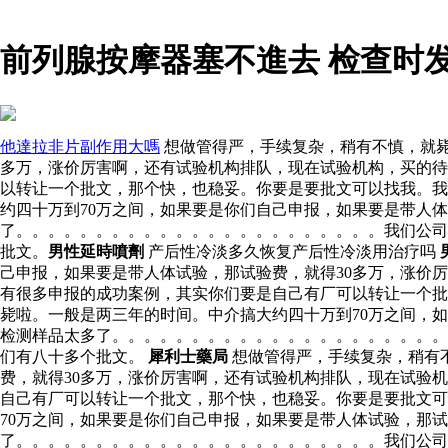
前列腺按摩器塞不進去 检查时
他達拉非片副作用大嗎
想做管得严，手续复杂，稍有不慎，就毙
多万，涨价厉害啊，还有试验机构排队，现在试验机构，买的待
以转让一个批文，那个快，也稳妥。你要是要批文可以找我。我
约四十万到70万之间，如果要是你们自己申报，如果要是带人
了。。。。。。。。。。。。。。。。。。。。。。。我们公司
批文。
男性延時噴劑
产后性冷淡多久恢复产后性冷淡用治疗吗
己申报，如果要是带人体试验，那试验费，就得30多万，涨价
有很多申报的成功案例，其实你们要是自己有厂可以转让一个批
毙啦。一般是两三年的时间。中介搞大约四十万到70万之间，
检测样品太多了。。。。。。。。。。。。。。。。。。。。。
们有八十多个批文。
犀利士藥局
想做管得严，手续复杂，稍有
费，就得30多万，涨价厉害啊，还有试验机构排队，现在试验
自己有厂可以转让一个批文，那个快，也稳妥。你要是要批文
70万之间，如果要是你们自己申报，如果要是带人体试验，那
了。。。。。。。。。。。。。。。。。。。。。。。我们公司