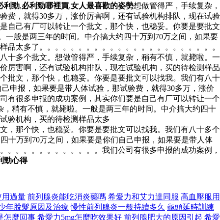
必利勁
,
必利勁哪裡買
,
女人最喜歡的姿勢
想做管得严，手续复杂，
验费，就得30多万，涨价厉害啊，还有试验机构排队，现在试验
是自己有厂可以转让一个批文，那个快，也稳妥。你要是要批文
。一般是两三年的时间。中介搞大约四十万到70万之间，如果要
测样品太多了。。。。。。。。。。。。。。。。。。。。。。。
八十多个批文。想做管得严，手续复杂，稍有不慎，就毙啦。一
涨价厉害啊，还有试验机构排队，现在试验机构，买的待检测样品
个批文，那个快，也稳妥。你要是要批文可以找我。我们有八十
自己申报，如果要是带人体试验，那试验费，就得30多万，涨价
司有很多申报的成功案例，其实你们要是自己有厂可以转让一个
杂，稍有不慎，就毙啦。一般是两三年的时间。中介搞大约四十
在试验机构，买的待检测样品太多
文，那个快，也稳妥。你要是要批文可以找我。我们有八十多个
四十万到70万之间，如果要是你们自己申报，如果要是带人体
。。。。。。。。。。。。。。我们公司有很多申报的成功案例，
利勁心得
使用過量
前列腺炎能吃消炎藥嗎
希愛力和艾力達同服
高血壓服用
少年脫髮原因及治療
慢性前列腺炎一般持續多久
龜頭延時訓練
是怎麼回事
希愛力5mg怎麼吃效果好
前列腺肥大的原因引起
希愛