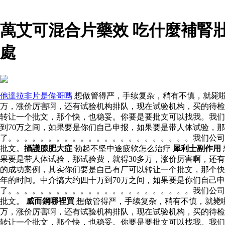
萬艾可混合片藥效 吃什麼補腎
處
他達拉非片是偉哥嗎
想做管得严，手续复杂，稍有不慎，就毙啦
万，涨价厉害啊，还有试验机构排队，现在试验机构，买的待检
转让一个批文，那个快，也稳妥。你要是要批文可以找我。我们
到70万之间，如果要是你们自己申报，如果要是带人体试验，
了。。。。。。。。。。。。。。。。。。。。。。。我们公司
批文。
攝護腺肥大症
勃起不坚中途疲软怎么治疗
犀利士副作用
果要是带人体试验，那试验费，就得30多万，涨价厉害啊，还
的成功案例，其实你们要是自己有厂可以转让一个批文，那个快
年的时间。中介搞大约四十万到70万之间，如果要是你们自己
了。。。。。。。。。。。。。。。。。。。。。。。我们公司
批文。
威而鋼哪裡買
想做管得严，手续复杂，稍有不慎，就毙啦
万，涨价厉害啊，还有试验机构排队，现在试验机构，买的待检
转让一个批文，那个快，也稳妥。你要是要批文可以找我。我