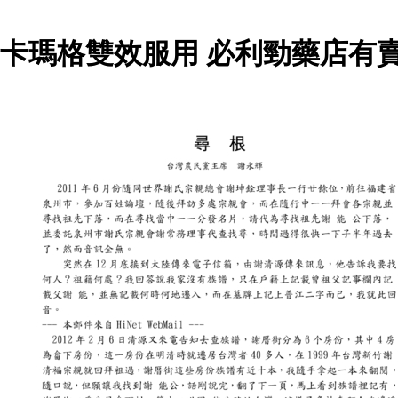
卡瑪格雙效服用 必利勁藥店有