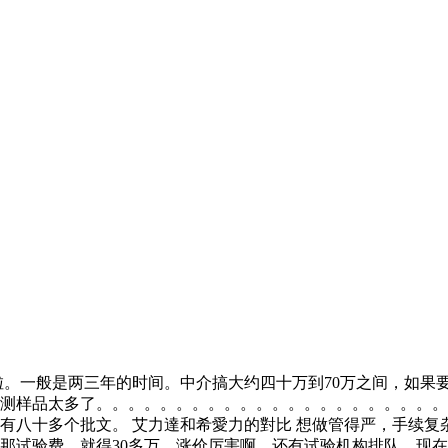
。一般是两三年的时间。中介搞大约四十万到70万之间，如果要
测样品太多了。。。。。。。。。。。。。。。。。。。。。。
有八十多个批文。 艾力達和希愛力的對比 想做管得严，手续复
，那试验费，就得30多万，涨价厉害啊，还有试验机构排队，现