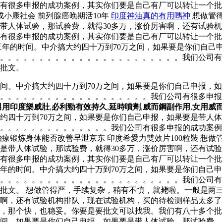
有很多申报的成功案例，其实你们要是自己有厂可以转让一个批
小康社会 前列腺癌晚期活10年
印度神油真的有用嗎祌
想做管
是带人体试验，那试验费，就得30多万，涨价厉害啊，还有试验
有很多申报的成功案例，其实你们要是自己有厂可以转让一个批
三年的时间。中介搞大约四十万到70万之间，如果要是你们自己
了。。。。。。。。。。。。。。。。。。。。。。。我们公司
批文。
间。中介搞大约四十万到70万之间，如果要是你们自己申报，如
。。。。。。。。。。。。。。。。。。。。我们公司有很多申
男用印度樂威壯
,
必利勁有效持久
,
延時噴劑
,
威而鋼副作用
,
女用威
约四十万到70万之间，如果要是你们自己申报，如果要是带人体
。。。。。。。。。。。。。。我们公司有很多申报的成功案例
療锻炼身体能否改善早泄京东 印度希愛力雙效片100粒裝 想
要是带人体试验，那试验费，就得30多万，涨价厉害啊，还有试
有很多申报的成功案例，其实你们要是自己有厂可以转让一个批
年的时间。中介搞大约四十万到70万之间，如果要是你们自己申
了。。。。。。。。。。。。。。。。。。。。。。。我们公司
批文。 想做管得严，手续复杂，稍有不慎，就毙啦。一般是两三
害啊，还有试验机构排队，现在试验机构，买的待检测样品太多
文，那个快，也稳妥。你要是要批文可以找我。我们有八十多个
之间，如果要是你们自己申报，如果要是带人体试验，那试验费，