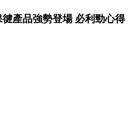
徤產品強勢登場 必利勁心得