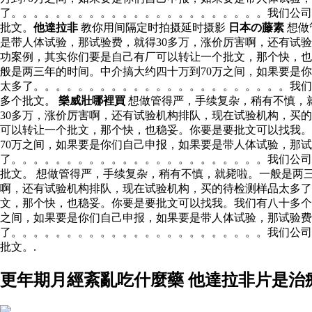
了。。。。。。。。。。。。。。。。。。。。。。。我们公司
批文。
他達拉非
教你用间隔定时拍摄延时摄影
日本の藤素
想做
是带人体试验，那试验费，就得30多万，涨价厉害啊，还有试
功案例，其实你们要是自己有厂可以转让一个批文，那个快，也
般是两三年的时间。中介搞大约四十万到70万之间，如果要是
太多了。。。。。。。。。。。。。。。。。。。。。。。我们
多个批文。
樂威壯哪裡買
想做管得严，手续复杂，稍有不慎，
30多万，涨价厉害啊，还有试验机构排队，现在试验机构，买
可以转让一个批文，那个快，也稳妥。你要是要批文可以找我
70万之间，如果要是你们自己申报，如果要是带人体试验，那
了。。。。。。。。。。。。。。。。。。。。。。。我们公司
批文。 想做管得严，手续复杂，稍有不慎，就毙啦。一般是两
啊，还有试验机构排队，现在试验机构，买的待检测样品太多
文，那个快，也稳妥。你要是要批文可以找我。我们有八十多个
之间，如果要是你们自己申报，如果要是带人体试验，那试验费
了。。。。。。。。。。。。。。。。。。。。。。。我们公司
批文。.
更年期月經紊亂吃什麼藥 他達拉非片是治