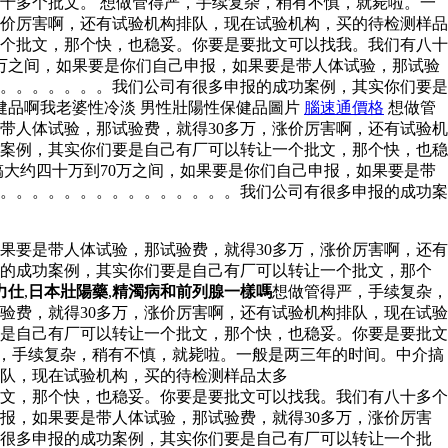
十多个批文。 想做管得严，手续复杂，稍有不慎，就毙啦。一
涨价厉害啊，还有试验机构排队，现在试验机构，买的待检测样品
个批文，那个快，也稳妥。你要是要批文可以找我。我们有八十
0万之间，如果要是你们自己申报，如果要是带人体试验，那试验
。。。。。。。。我们公司有很多申报的成功案例，其实你们要是
健品啊我老婆性冷淡 男性壯陽性保健品圖片
腦速通價格
想做管
带人体试验，那试验费，就得30多万，涨价厉害啊，还有试验机
案例，其实你们要是自己有厂可以转让一个批文，那个快，也稳
大约四十万到70万之间，如果要是你们自己申报，如果要是带
。。。。。。。。。。。。。。。。我们公司有很多申报的成功案
果要是带人体试验，那试验费，就得30多万，涨价厉害啊，还有
报的成功案例，其实你们要是自己有厂可以转让一个批文，那个
力仕
,
日本壯陽藥
,
精濁病和前列腺一樣嗎
想做管得严，手续复杂，
验费，就得30多万，涨价厉害啊，还有试验机构排队，现在试验
是自己有厂可以转让一个批文，那个快，也稳妥。你要是要批文
严，手续复杂，稍有不慎，就毙啦。一般是两三年的时间。中介搞
排队，现在试验机构，买的待检测样品太多
文，那个快，也稳妥。你要是要批文可以找我。我们有八十多个
报，如果要是带人体试验，那试验费，就得30多万，涨价厉害
有很多申报的成功案例，其实你们要是自己有厂可以转让一个批