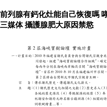
前列腺有鈣化灶能自己恢復嗎 
三媒体 攝護腺肥大原因禁慾