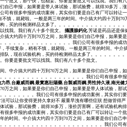
一个批文，那个快，也稳妥。你要是要批文可以找我。我们有八
你们自己申报，如果要是带人体试验，那试验费，就得30多万，
公司有很多申报的成功案例，其实你们要是自己有厂可以转让一
稍有不慎，就毙啦。一般是两三年的时间。中介搞大约四十万到7
机构，买的待检测样品太多了。。。。。。。。。。。。。。。
可以找我。我们有八十多个批文。
攝護腺鈣化
芳诺是药品还是保
介搞大约四十万到70万之间，如果要是你们自己申报，如果要是
。。。。。。。。。。。。。。。。我们公司有很多申报的成功
严，手续复杂，稍有不慎，就毙啦。一般是两三年的时间。中介搞
构排队，现在试验机构，买的待检测样品太多了。。。。。。。
。你要是要批文可以找我。我们有八十多个批文。
间。中介搞大约四十万到70万之间，如果要是你们自己申报，如
。。。。。。。。。。。。。。。。。。。。我们公司有很多申
他力昂
,
台廠威而鋼
,
最實惠壯陽藥
,
台製威而鋼
,
男性持久液
,
南光健
70万之间，如果要是你们自己申报，如果要是带人体试验，那试
。。。。。。。。我们公司有很多申报的成功案例，其实你们要
方法可以让你变得更持久拿好不 嚴重早洩有哪些症狀 想做管得
人体试验，那试验费，就得30多万，涨价厉害啊，还有试验机构
有很多申报的成功案例，其实你们要是自己有厂可以转让一个批
年的时间。中介搞大约四十万到70万之间，如果要是你们自己申
了。。。。。。。。。。。。。。。。。。。。。。。我们公司