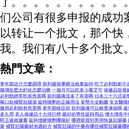
了。。。。。。。。。。
们公司有很多申报的成功
以转让一个批文，那个快
我。我们有八十多个批文
熱門文章：
更年期盜汗怎麼調理
前列腺按摩療法效果如何
吃了必利勁射不
腺增生肥大鈣化怎麼治療
一個月可以吃多少萬艾可
保健品批發
必利勁經常吃有危害嗎
前列腺液流多了有害嗎
日本三十六式姿
喝12款補腎壯陽湯
延時噴劑的正確用法
姿勢大全動圖
安太醫噴
服用必利勁有危害嗎
更年期啥症狀
前列腺液可以檢查淋病嗎
速
多久用
老人保健品十大排行榜
最好的男性延時用品
增大增長中
時王速效膠囊
延時增硬噴劑哪個好
哪裡能買到男用快速壯陽藥
膏
補腎壯陽藥材泡酒好方
補腎壯陽的中藥有哪些補腎壯陽藥哪