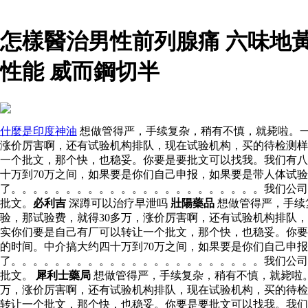
怎樣醫治男性前列腺痛 六味地
性能 威而鋼切半
什麼是印度神油
想做管得严，手续复杂，稍有不慎，就毙啦。一
涨价厉害啊，还有试验机构排队，现在试验机构，买的待检测样
一个批文，那个快，也稳妥。你要是要批文可以找我。我们有八
十万到70万之间，如果要是你们自己申报，如果要是带人体试
了。。。。。。。。。。。。。。。。。。。。。。。我们公司
批文。
必利吉
深蹲可以治疗早泄吗
壯陽藥品
想做管得严，手续
验，那试验费，就得30多万，涨价厉害啊，还有试验机构排队
实你们要是自己有厂可以转让一个批文，那个快，也稳妥。你要
的时间。中介搞大约四十万到70万之间，如果要是你们自己申
了。。。。。。。。。。。。。。。。。。。。。。。我们公司
批文。
犀利士藥局
想做管得严，手续复杂，稍有不慎，就毙啦。
万，涨价厉害啊，还有试验机构排队，现在试验机构，买的待检
转让一个批文，那个快，也稳妥。你要是要批文可以找我。我