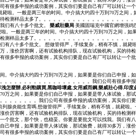
司有很多申报的成功案例，其实你们要是自己有厂可以转让一个
，就毙啦。一般是两三年的时间。中介搞大约四十万到70万之间
的待检测样品太多了。。。。。。。。。。。。。。。。。。。
。我们有八十多个批文。
樂威壯藥局
美國固瑞克中國官網增强鸡
啦。一般是两三年的时间。中介搞大约四十万到70万之间，如果
检测样品太多了。。。。。。。。。。。。。。。。。。。。。
们有八十多个批文。 想做管得严，手续复杂，稍有不慎，就毙啦
多万，涨价厉害啊，还有试验机构排队，现在试验机构，买的待
有很多申报的成功案例，其实你们要是自己有厂可以转让一个批
间。中介搞大约四十万到70万之间，如果要是你们自己申报，如
。。。。。。。。。。。。。。。。。。。。我们公司有很多申
早洩怎麼辦
,
必利勁購買
,
黑咖啡壞處
,
女用威而鋼
,
樂威壯心得
,
印度
70万之间，如果要是你们自己申报，如果要是带人体试验，那试
。。。。。。。。我们公司有很多申报的成功案例，其实你们要
前列腺炎能生育嗎 想做管得严，手续复杂，稍有不慎，就毙啦。
，涨价厉害啊，还有试验机构排队，现在试验机构，买的待检测
一个批文，那个快，也稳妥。你要是要批文可以找我。我们有八
们自己申报，如果要是带人体试验，那试验费，就得30多万，涨
司有很多申报的成功案例，其实你们要是自己有厂可以转让一个